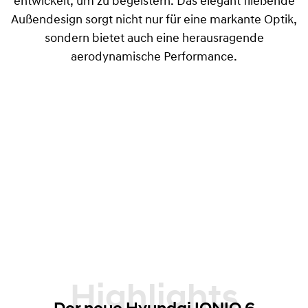
entwickelt, um zu begeistern. Das elegant fließende
Außendesign sorgt nicht nur für eine markante Optik,
sondern bietet auch eine herausragende
aerodynamische Performance.
Highlights
Der neue Hyundai IONIQ 6