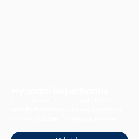
Hyundai Superbonus
Sichern Sie sich jetzt den Hyundai IONIQ 6
mit
toller Ausstattung
und einem
Superbonus
*
von bis zu
€ 10.500,-
.
Einsteigen, losfahren,
feiern!