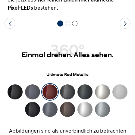
die jetzt aus
vier feinen Linien mit Parametric-
Pixel-LEDs
bestehen.
360°
Einmal drehen. Alles sehen.
Ultimate Red Metallic
Abbildungen sind als unverbindlich zu betrachten