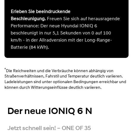
Erleben Sie beeindruckende
Beschleunigung.
Freuen Sie sich auf herausragende
Performance: Der neue Hyundai IONIQ 6
beschleunigt in nur 5,1 Sekunden von 0 auf 100
km/h - in der Allradversion mit der Long-Range-
Batterie (84 kWh).
°
Die Reichweiten und die Verbräuche können abhängig von
Straßenverhältnissen, Fahrstil und Temperatur deutlich variieren.
Ladeleistungen sind unter optionalen Bedingungen erreichbar und
können durch Witterungseinflüsse deutlich variieren.
Der neue IONIQ 6 N
Jetzt schnell sein! – ONE OF 35