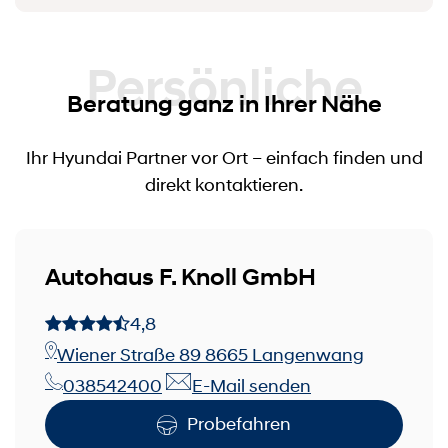
Persönliche
Beratung ganz in Ihrer Nähe
Ihr Hyundai Partner vor Ort – einfach finden und
direkt kontaktieren.
Autohaus F. Knoll GmbH
4,8
Wiener Straße 89 8665 Langenwang
038542400
E-Mail senden
Probefahren