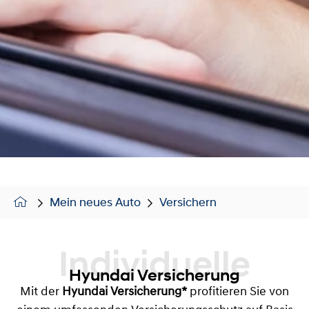
Mein neues Auto
Versichern
Individuelle
Hyundai Versicherung
Mit der
Hyundai Versicherung*
profitieren Sie von