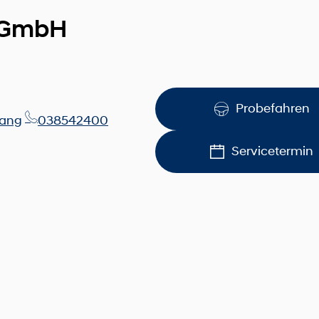
l GmbH
Probefahren
wang
038542400
Servicetermin