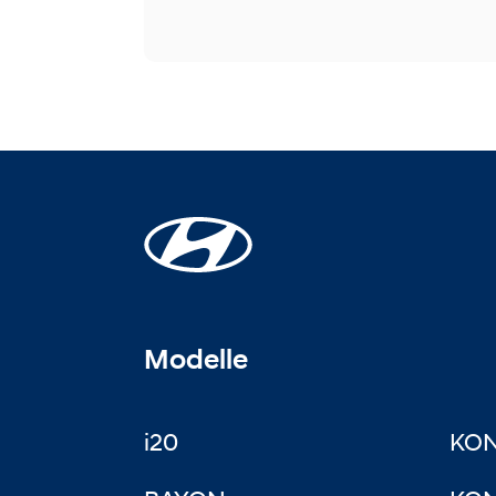
Modelle
i20
KO