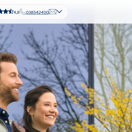
4,8
038542400