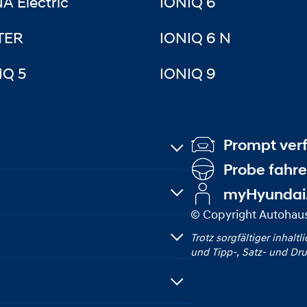
A Electric
IONIQ 6
TER
IONIQ 6 N
IQ 5
IONIQ 9
Prompt ver
Probe fahr
myHyundai
© Copyright Autohau
Trotz sorgfältiger inhaltl
und Tipp‑, Satz‑ und Dru