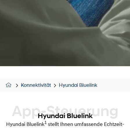
Konnektivität
Hyundai Bluelink
App-Steuerung
Hyundai Bluelink
1
Hyundai Bluelink
stellt Ihnen umfassende Echtzeit-