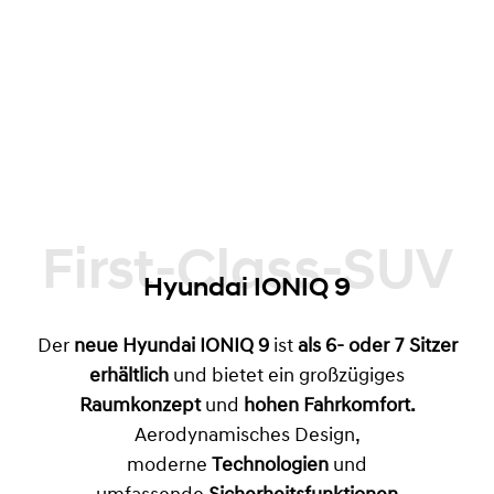
Design, Komfort, Technologie und
Alltagstauglichkeit. Der IONIQ 9 überzeugt als
nachhaltiger, vielseitiger Elektro-SUV für
Familien und lange Strecken und stärkt
Hyundais Position als Marke für durchdachte
Elektromobilität mit echtem Nutzwert.
First-Class-SUV
Hyundai IONIQ 9
Der
neue Hyundai IONIQ 9
ist
als 6- oder 7 Sitzer
erhältlich
und bietet ein großzügiges
Raumkonzept
und
hohen Fahrkomfort.
Aerodynamisches Design,
moderne
Technologien
und