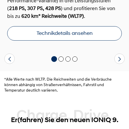
Performance-Variante) in drei Leistungsstufen
(
218 PS, 307 PS, 428 PS
) und profitieren Sie von
bis zu
620 km° Reichweite (WLTP)
.
Technikdetails ansehen
°Alle Werte nach WLTP. Die Reichweiten und die Verbräuche
können abhängig von Straßenverhältnissen, Fahrstil und
Temperatur deutlich variieren.
Charge. Drive.
Er(fahren) Sie den neuen IONIQ 9.