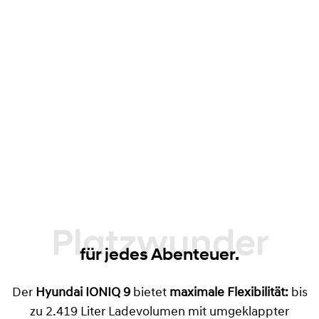
Gepäckfach vorne
88 Liter bei Modellen mit Heckantrieb, 52
Liter bei Allradvarianten
Clever durchdachte Stauraumlösung
Verschiebbare Mittelkonsole
mit Schublade
– von vorne und hinten zugänglich
Platzwunder
für jedes Abenteuer.
Der
Hyundai IONIQ 9
bietet
maximale Flexibilität:
bis
zu 2.419 Liter Ladevolumen mit umgeklappter