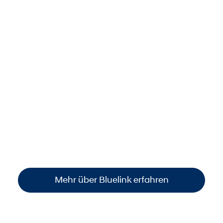
Dank Bluelink stets smart
vernetzt.
Behalten Sie Ihr Auto jederzeit im Blick: per
Smartphone den
Standort finden
, den
Fahrzeugstatus prüfen
oder wichtige
Funktionen steuern
. So sind Sie immer
informiert und haben die volle Kontrolle –
einfach, bequem und überall verfügbar
.
Mehr über Bluelink erfahren