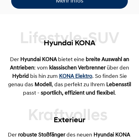
Mehr Infos
Lifestyle-SUV
Hyundai KONA
Der
Hyundai KONA
bietet eine
breite Auswahl an
Antrieben
: vom
klassischen Verbrenner
über den
Hybrid
bis hin zum
KONA Elektro
. So finden Sie
genau das
Modell
, das perfekt zu Ihrem
Lebensstil
passt -
sportlich, effizient und flexibel
.
Exterieur
Der
robuste Stoßfänger
des neuen
Hyundai KONA