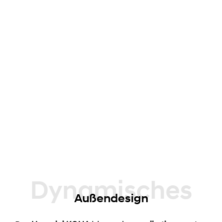
Dynamisches
Außendesign