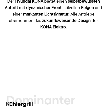
Der
Hyundai KONA
bietet einen
selbstbewussten
Auftritt
mit
dynamischer Front
, stilvollen
Felgen
und
einer
markanten Lichtsignatur
. Alle Antriebe
übernehmen das
zukunftsweisende Design
des
KONA Elektro
.
Dominanter
Kühlergrill