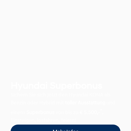
Hyundai Superbonus
Sichern Sie sich jetzt den Hyundai KONA als
Benzin oder Hybrid mit
toller Ausstattung
und
*
einem
Superbonus
von bis zu
€ 5.500,-
.
Einsteigen, losfahren, feiern!