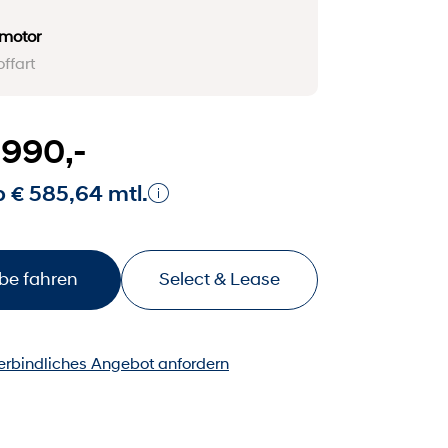
omotor
offart
.990,-
 € 585,64 mtl.
be fahren
Select & Lease
erbindliches Angebot anfordern