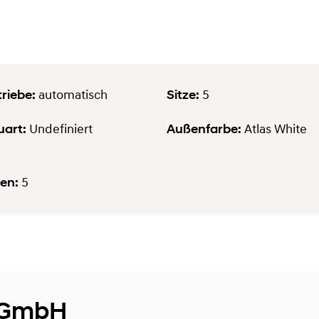
riebe:
Sitze:
automatisch
5
uart:
Außenfarbe:
Undefiniert
Atlas White
en:
5
l GmbH