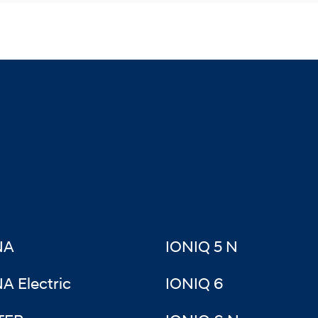
NA
IONIQ 5 N
A Electric
IONIQ 6