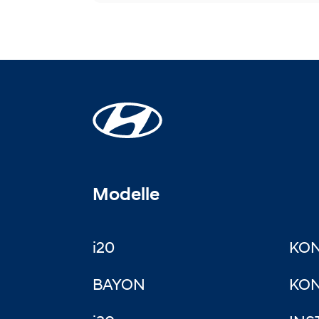
Modelle
i20
KO
BAYON
KON