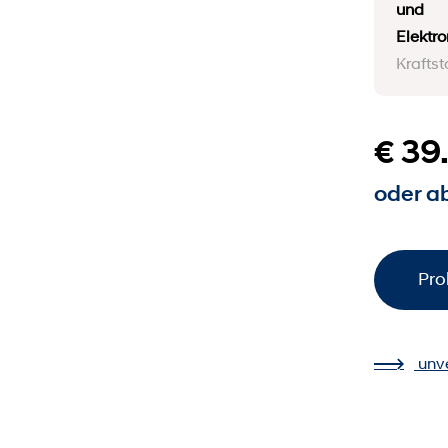
und
Elektr
Kraftst
€ 39
oder ab
Pro
unv