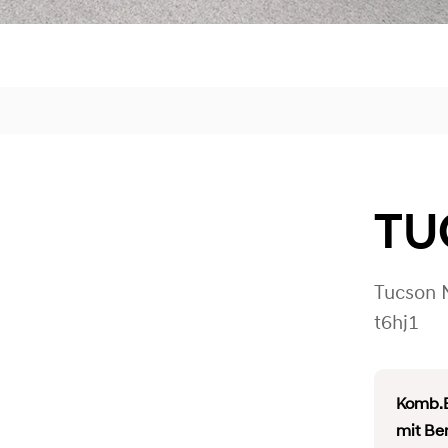
TU
Tucson 
t6hj1
Komb.B
mit Be