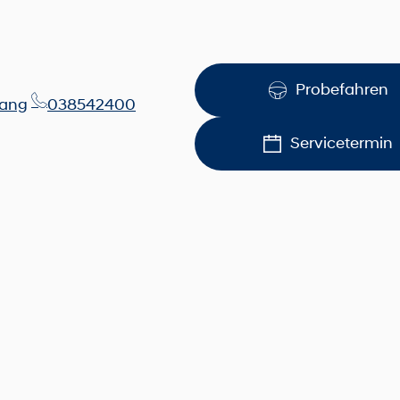
Probefahren
wang
038542400
Servicetermin